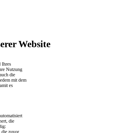
erer Website
 Ihres
Ihre Nutzung
 auch die
 jedem mit dem
amit es
utomatisiert
ert, die
ßig:
 die zuvor