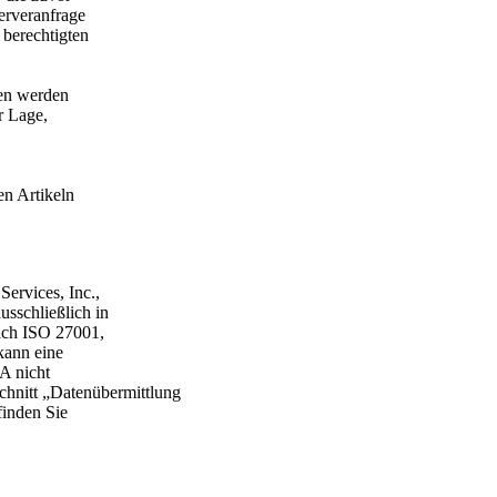
erveranfrage
berechtigten
ten werden
r Lage,
en Artikeln
rvices, Inc.,
sschließlich in
ach ISO 27001,
kann eine
A nicht
chnitt „Datenübermittlung
finden Sie