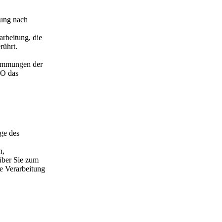
gung nach
rbeitung, die
rührt.
timmungen der
VO das
ge des
n,
über Sie zum
e Verarbeitung