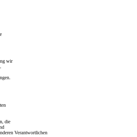
e
ang wir
.
angen.
ten
, die
und
anderen Verantwortlichen