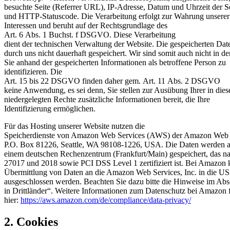
besuchte Seite (Referrer URL), IP-Adresse, Datum und Uhrzeit der S
und HTTP-Statuscode. Die Verarbeitung erfolgt zur Wahrung unserer 
Interessen und beruht auf der Rechtsgrundlage des
Art. 6 Abs. 1 Buchst. f DSGVO. Diese Verarbeitung
dient der technischen Verwaltung der Website. Die gespeicherten Da
durch uns nicht dauerhaft gespeichert. Wir sind somit auch nicht in de
Sie anhand der gespeicherten Informationen als betroffene Person zu
identifizieren. Die
Art. 15 bis 22 DSGVO finden daher gem. Art. 11 Abs. 2 DSGVO
keine Anwendung, es sei denn, Sie stellen zur Ausübung Ihrer in dies
niedergelegten Rechte zusätzliche Informationen bereit, die Ihre
Identifizierung ermöglichen.
Für das Hosting unserer Website nutzen die
Speicherdienste von Amazon Web Services (AWS) der Amazon Web Se
P.O. Box 81226, Seattle, WA 98108-1226, USA. Die Daten werden au
einem deutschen Rechenzentrum (Frankfurt/Main) gespeichert, das n
27017 und 2018 sowie PCI DSS Level 1 zertifiziert ist. Bei Amazon 
Übermittlung von Daten an die Amazon Web Services, Inc. in die US
ausgeschlossen werden. Beachten Sie dazu bitte die Hinweise im Abs
in Drittländer“. Weitere Informationen zum Datenschutz bei Amazon 
hier:
https://aws.amazon.com/de/compliance/data-privacy/
2. Cookies